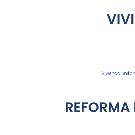
VIV
Vivienda unifami
REFORMA 