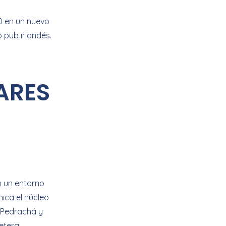
0 en un nuevo
 pub irlandés.
ARES
n un entorno
ica el núcleo
, Pedrachá y
etera,