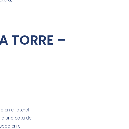
A TORRE –
 en el lateral
n a una cota de
tuado en el