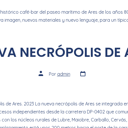
histórico café-bar del paseo marítimo de Ares de los años 8
a imagen, nuevos materiales y nuevo lenguaje, para un típico
VA NECRÓPOLIS DE 
Por
admin
is de Ares. 2023 La nueva necrópolis de Ares se integrada e
ccesos independientes desde la carretera DP-0402 que comun
 con los núcleos rurales de Lubre, Maiobre, Carballo, Cervás
emplazamiento está unos 200 metros hacia el norte de la carr