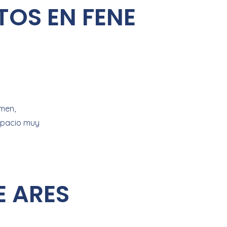
TOS EN FENE
men,
espacio muy
 ARES