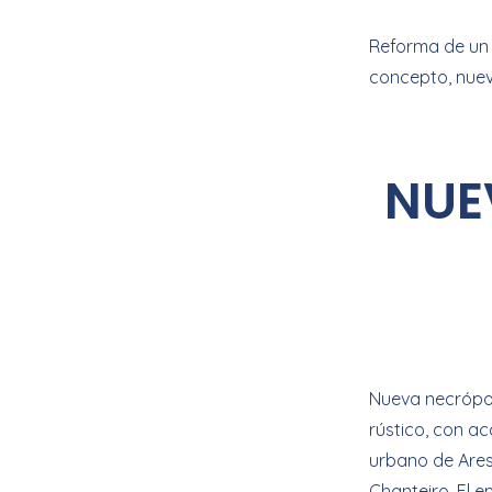
Reforma de un 
concepto, nuev
NUE
Nueva necrópol
rústico, con a
urbano de Ares
Chanteiro. El 