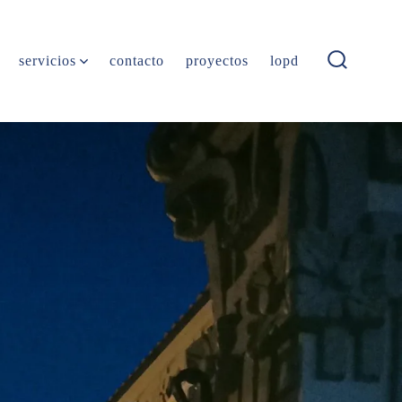
servicios
contacto
proyectos
lopd