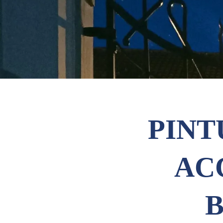
PINT
AC
B