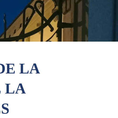
DE LA
 LA
ES